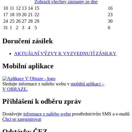
Zobrazit všechny záznamy ze dne
10
11
12
13
14
15
16
17
18
19
20
21
22
23
24
25
26
27
28
29
30
31
1
2
3
4
5
6
Doručení zásilek
AKTUÁLNÍ VÝZVY K VYZVEDNUTÍ ZÁSILKY
Mobilní aplikace
Sledujte informace z našeho webu v
mobilní aplikaci –
V OBRAZE.
Přihlášení k odběru zpráv
Dostávejte
informace z našeho webu
prostřednictvím SMS a e-mailů
Chci se zaregistrovat
Odstávky ČEZ