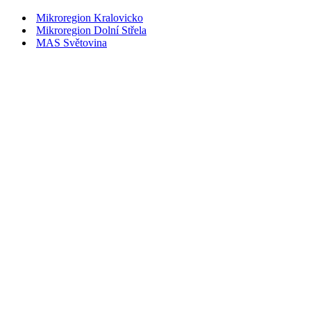
Mikroregion Kralovicko
Mikroregion Dolní Střela
MAS Světovina