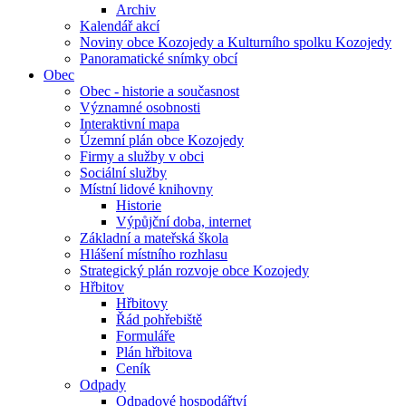
Archiv
Kalendář akcí
Noviny obce Kozojedy a Kulturního spolku Kozojedy
Panoramatické snímky obcí
Obec
Obec - historie a současnost
Významné osobnosti
Interaktivní mapa
Územní plán obce Kozojedy
Firmy a služby v obci
Sociální služby
Místní lidové knihovny
Historie
Výpůjční doba, internet
Základní a mateřská škola
Hlášení místního rozhlasu
Strategický plán rozvoje obce Kozojedy
Hřbitov
Hřbitovy
Řád pohřebiště
Formuláře
Plán hřbitova
Ceník
Odpady
Odpadové hospodářtví