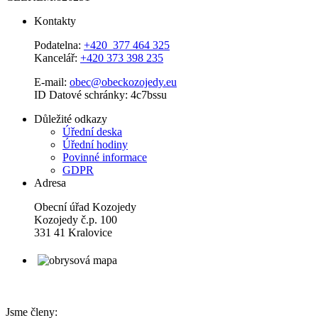
Kontakty
Podatelna:
+420 377 464 325
Kancelář:
+420 373 398 235
E-mail:
obec@obeckozojedy.eu
ID Datové schránky: 4c7bssu
Důležité odkazy
Úřední deska
Úřední hodiny
Povinné informace
GDPR
Adresa
Obecní úřad Kozojedy
Kozojedy č.p. 100
331 41 Kralovice
Jsme členy: