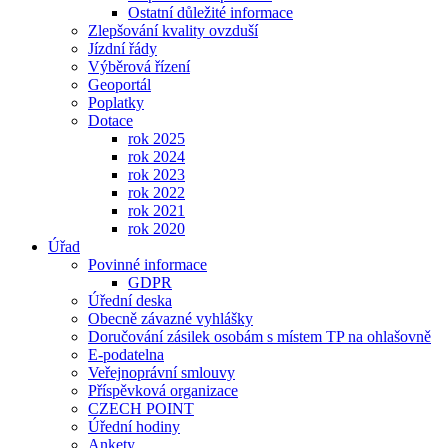
Ostatní důležité informace
Zlepšování kvality ovzduší
Jízdní řády
Výběrová řízení
Geoportál
Poplatky
Dotace
rok 2025
rok 2024
rok 2023
rok 2022
rok 2021
rok 2020
Úřad
Povinné informace
GDPR
Úřední deska
Obecně závazné vyhlášky
Doručování zásilek osobám s místem TP na ohlašovně
E-podatelna
Veřejnoprávní smlouvy
Příspěvková organizace
CZECH POINT
Úřední hodiny
Ankety