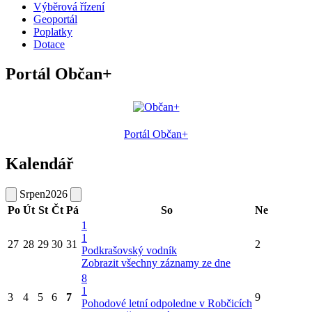
Výběrová řízení
Geoportál
Poplatky
Dotace
Portál Občan+
Portál Občan+
Kalendář
Srpen
2026
Po
Út
St
Čt
Pá
So
Ne
1
1
27
28
29
30
31
2
Podkrašovský vodník
Zobrazit všechny záznamy ze dne
8
1
3
4
5
6
7
9
Pohodové letní odpoledne v Robčicích