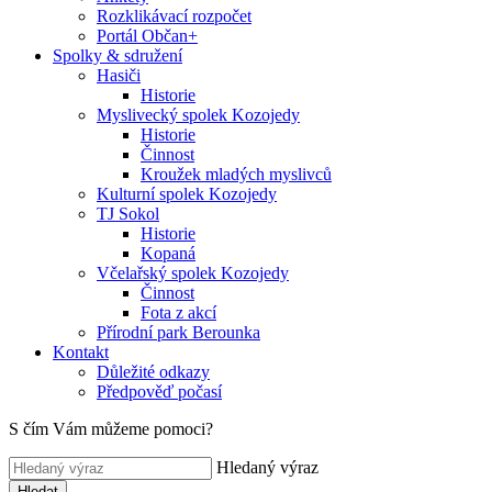
Rozklikávací rozpočet
Portál Občan+
Spolky & sdružení
Hasiči
Historie
Myslivecký spolek Kozojedy
Historie
Činnost
Kroužek mladých myslivců
Kulturní spolek Kozojedy
TJ Sokol
Historie
Kopaná
Včelařský spolek Kozojedy
Činnost
Fota z akcí
Přírodní park Berounka
Kontakt
Důležité odkazy
Předpověď počasí
S čím Vám můžeme pomoci?
Hledaný výraz
Hledat