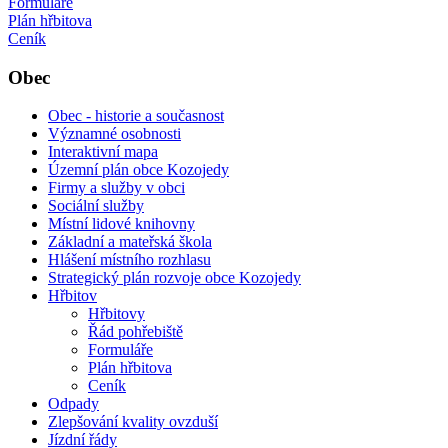
Formuláře
Plán hřbitova
Ceník
Obec
Obec - historie a současnost
Významné osobnosti
Interaktivní mapa
Územní plán obce Kozojedy
Firmy a služby v obci
Sociální služby
Místní lidové knihovny
Základní a mateřská škola
Hlášení místního rozhlasu
Strategický plán rozvoje obce Kozojedy
Hřbitov
Hřbitovy
Řád pohřebiště
Formuláře
Plán hřbitova
Ceník
Odpady
Zlepšování kvality ovzduší
Jízdní řády