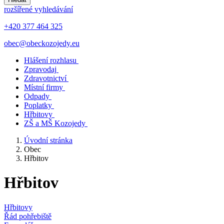
rozšířené vyhledávání
+420 377 464 325
obec@obeckozojedy.eu
Hlášení rozhlasu
Zpravodaj
Zdravotnictví
Místní firmy
Odpady
Poplatky
Hřbitovy
ZŠ a MŠ Kozojedy
Úvodní stránka
Obec
Hřbitov
Hřbitov
Hřbitovy
Řád pohřebiště